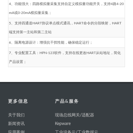
4、功能强大：四路模拟量采集支持自定义模拟量功能开关，支持4路4-20
mA或0-20mA模拟量采集；
5、支持四通道HART协议单点模式通讯，HART命令的分段映射，HART
端支持第一主站和第二主站
6、隔离电源设计：增强抗干扰性能，确保稳定运行；
7、专业配置工具：HPN-123软件，支持在线更改HART从站地址，简化
产品设置；
更多信息
产品&服务
关于我们
现场总线网关/适配器
新闻资讯
Kepware
应用案例
工业设备云/工业数据云