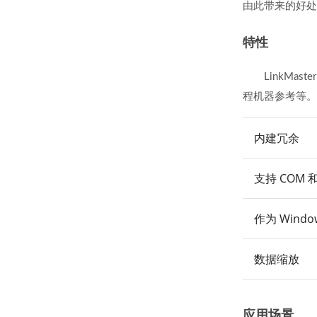
由此带来的好
特性
LinkM
程机器参考等
内建冗余
支持 COM 和
作为 Wind
数据缩放
应用场景