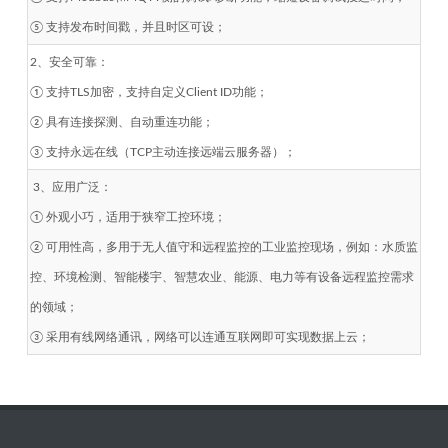
⑤ 支持发布时间戳，并且时区可设；
2、安全可靠：
① 支持TLS加密，支持自定义Client ID功能；
② 具有连接探测、自动重连功能；
③ 支持永远在线（TCP主动连接远端云服务器）；
3、应用广泛：
① 外观小巧，适用于狭窄工控环境；
② 可用性高，多用于无人值守和远程监控的工业监控现场，例如：水质监
控、环境检测、智能楼宇、智慧农业、能源、电力等有设备远程监控需求
的领域；
③ 采用有线网络通讯，网络可以连通互联网即可实现数据上云；