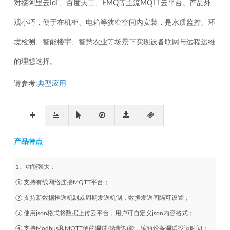
对接阿里云IoT、百度天工、EMQ等主流MQTT云平台。产品外
观小巧，便于在机柜、电箱等狭窄空间内安装，是水质监控、环
境检测、智能楼宇、智慧农业等场景下实现设备联网与远程运维
的理想选择。
请参考:
典型应用
产品特点
1、功能强大：
① 支持有线网络连接MQTT平台；
② 支持新数据推送机制或周期发送机制，数据发送间隔可设置；
③ 使用json格式将数据上传云平台，用户可自定义json内容格式；
④ 支持Modbus和MQTT侧的调试/诊断功能，缩短设备调试投运时间；