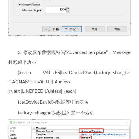
3. 修改发布数据模板为“Advanced Template”，Message
格式如下所示
|#each VALUES|testDeviceDavid,factory=shanghai
|TAGNAME|=|VALUE||#unless
@last||LINEFEED||/unless||/each|
testDeviceDavid为数据库中的表名
factory=shanghai为数据库加一个索引