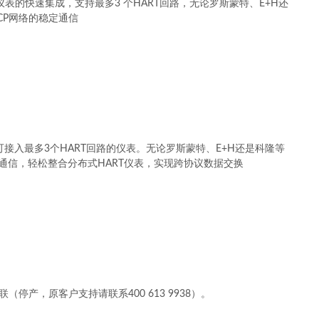
T智能仪表的快速集成，支持最多3 个HART回路，无论罗斯蒙特、E+H还
TCP网络的稳定通信
可接入最多3个HART回路的仪表。无论罗斯蒙特、E+H还是科隆等
稳定通信，轻松整合分布式HART仪表，实现跨协议数据交换
联（停产，原客户支持请联系400 613 9938）。